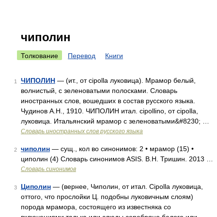
чиполин
Толкование
Перевод
Книги
ЧИПОЛИН
— (ит., от cipolla луковица). Мрамор белый,
1
волнистый, с зеленоватыми полосками. Словарь
иностранных слов, вошедших в состав русского языка.
Чудинов А.Н., 1910. ЧИПОЛИН итал. cipollino, от cipolla,
луковица. Итальянский мрамор с зеленоватыми&#8230; …
Словарь иностранных слов русского языка
чиполин
— сущ., кол во синонимов: 2 • мрамор (15) •
2
циполин (4) Словарь синонимов ASIS. В.Н. Тришин. 2013 …
Словарь синонимов
Циполин
— (вернее, Чиполин, от итал. Cipolla луковица,
3
оттого, что прослойки Ц. подобны луковичным слоям)
порода мрамора, состоящего из известняка со