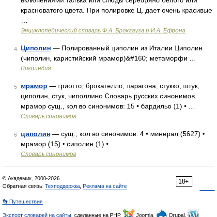
включениями талька или слюды серебряно белого или
красноватого цвета. При полировке Ц. дает очень красивые
…
Энциклопедический словарь Ф.А. Брокгауза и И.А. Ефрона
Циполин
— Полированный циполин из Италии Циполин
4
(чиполин, каристийский мрамор)&#160; метаморфи …
Википедия
мрамор
— гриотто, брокателло, парагона, стукко, штук,
5
циполин, стук, чиполлино Словарь русских синонимов.
мрамор сущ., кол во синонимов: 15 • бардильо (1) • …
Словарь синонимов
циполин
— сущ., кол во синонимов: 4 • минерал (5627) •
6
мрамор (15) • сиполин (1) • …
Словарь синонимов
© Академик, 2000-2026
18+
Обратная связь:
Техподдержка
,
Реклама на сайте
👣 Путешествия
Экспорт словарей на сайты
, сделанные на PHP,
Joomla,
Drupal,